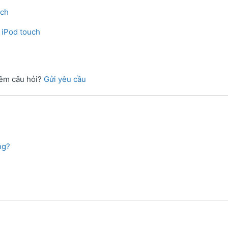
uch
、iPod touch
êm câu hỏi?
Gửi yêu cầu
ng?