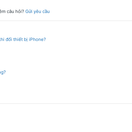
êm câu hỏi?
Gửi yêu cầu
i đổi thiết bị iPhone?
ng?